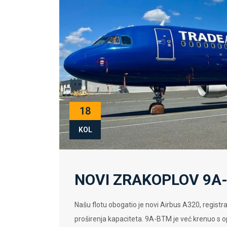
18
KOL
NOVI ZRAKOPLOV 9A
Našu flotu obogatio je novi Airbus A320, registr
proširenja kapaciteta. 9A-BTM je već krenuo s 