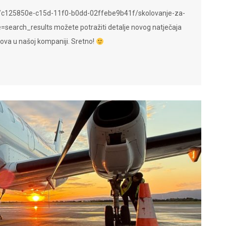
ao/c125850e-c15d-11f0-b0dd-02ffebe9b41f/skolovanje-za-
earch_results možete potražiti detalje novog natječaja
ova u našoj kompaniji. Sretno!