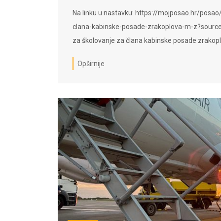
Na linku u nastavku: https://mojposao.hr/pos
clana-kabinske-posade-zrakoplova-m-z?source=s
za školovanje za člana kabinske posade zrakopl
Opširnije