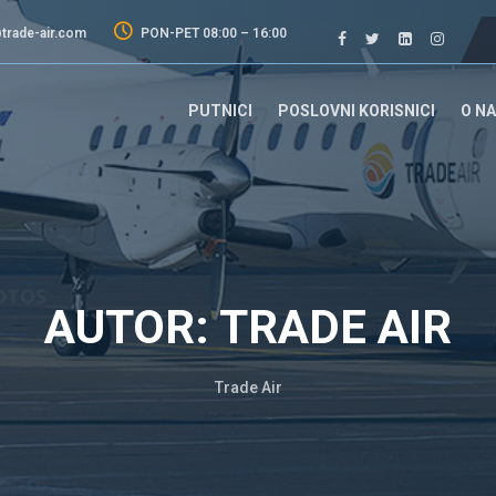
trade-air.com
PON-PET 08:00 – 16:00
PUTNICI
POSLOVNI KORISNICI
O N
AUTOR:
TRADE AIR
Trade Air