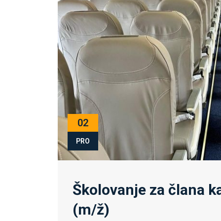
02
PRO
Školovanje za člana k
(m/ž)