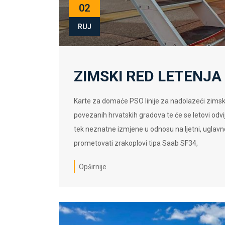
02
RUJ
ZIMSKI RED LETENJA 
Karte za domaće PSO linije za nadolazeći zimski 
povezanih hrvatskih gradova te će se letovi odv
tek neznatne izmjene u odnosu na ljetni, uglavno
prometovati zrakoplovi tipa Saab SF34,
Opširnije