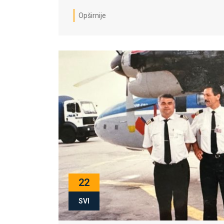
Opširnije
22
SVI