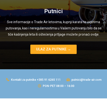
Putnici
Sve informacije o Trade Air letovima, kupnji karata te uvjetima
putovanja, kao i neregularnostima u Vašem putovanju bilo da se
tiče kašnjenja leta ili oštećenja prtljage možete pronaći ovdje.
ULAZ ZA PUTNIKE →
Kontakt za putnike +385 91 6265 111
putnici@trade-air.com
PON-PET 08:00 – 16:00