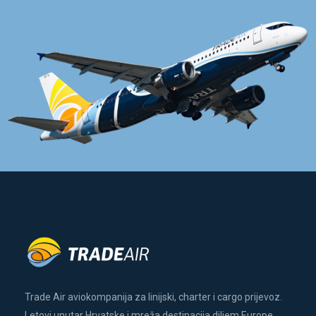
Trade Air aviokompanija za linijski, charter i cargo prijevoz.
Letovi unutar Hrvatske i mreža destinacija diljem Europe.