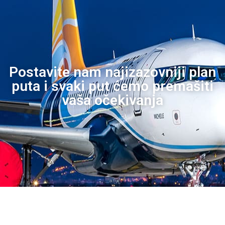
Postavite nam najizazovniji plan
puta i svaki put ćemo premašiti
vaša očekivanja