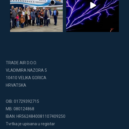
TRADE AIR D.O.O.
VLADIMIRA NAZORA 5
10410 VELIKA GORICA
HRVATSKA
OIB: 01729392715
MB: 080124868
IBAN: HR5624840081107409250
Tvrtka je upisana u registar