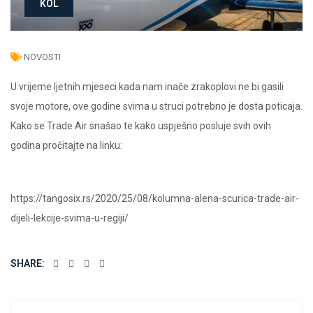
KOL
NOVOSTI
U vrijeme ljetnih mjeseci kada nam inače zrakoplovi ne bi gasili
svoje motore, ove godine svima u struci potrebno je dosta poticaja.
Kako se Trade Air snašao te kako uspješno posluje svih ovih
godina pročitajte na linku:
https://tangosix.rs/2020/25/08/kolumna-alena-scurica-trade-air-
dijeli-lekcije-svima-u-regiji/
SHARE: