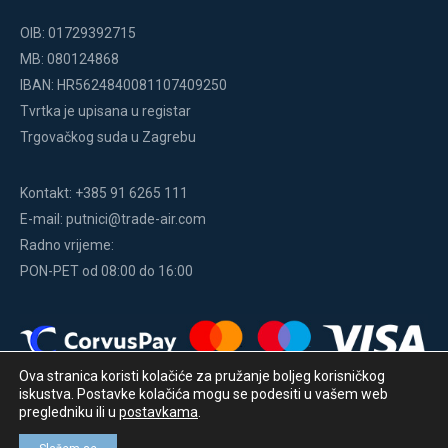
OIB: 01729392715
MB: 080124868
IBAN: HR5624840081107409250
Tvrtka je upisana u registar
Trgovačkog suda u Zagrebu
Kontakt: +385 91 6265 111
E-mail: putnici@trade-air.com
Radno vrijeme:
PON-PET od 08:00 do 16:00
Ova stranica koristi kolačiće za pružanje boljeg korisničkog
iskustva. Postavke kolačića mogu se podesiti u vašem web
pregledniku ili u
postavkama
.
Copyright © 2020. Trade-Air.com | Web design & Development
by:
Endem