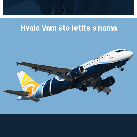
Hvala Vam što letite s nama