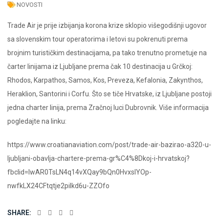
NOVOSTI
Trade Air je prije izbijanja korona krize sklopio višegodišnji ugovor
sa slovenskim tour operatorima i letovi su pokrenuti prema
brojnim turističkim destinacijama, pa tako trenutno prometuje na
čarter linijama iz Ljubljane prema čak 10 destinacija u Grčkoj:
Rhodos, Karpathos, Samos, Kos, Preveza, Kefalonia, Zakynthos,
Heraklion, Santorini i Corfu. Što se tiče Hrvatske, iz Ljubljane postoji
jedna charter linija, prema Zračnoj luci Dubrovnik. Više informacija
pogledajte na linku:
https://www.croatianaviation.com/post/trade-air-bazirao-a320-u-
ljubljani-obavlja-chartere-prema-gr%C4%8Dkoj-i-hrvatskoj?
fbclid=IwAR0TsLN4q14vXQay9bQn0HvxsIYOp-
nwfkLX24CFtqtje2pilkd6u-ZZOfo
SHARE: