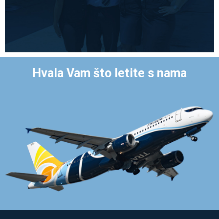
Hvala Vam što letite s nama