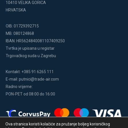
10410 VELIKA GORICA
HRVATSKA
OIB: 01729392715
MB: 080124868
IBAN: HR5624840081107409250
Tvrtka je upisana u registar
Trgovačkog suda u Zagrebu
Kontakt: +385 91 6265 111
E-mail: putnici@trade-air.com
Radno vrijeme:
PON-PET od 08:00 do 16:00
Ova stranica koristi kolačiće za pružanje boljeg korisničkog