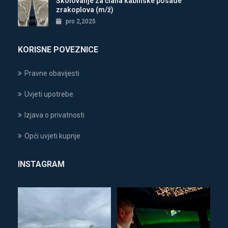
Školovanje za člana kabinske posade
zrakoplova (m/ž)
pro 2,2025
KORISNE POVEZNICE
Pravne obavijesti
Uvjeti upotrebe
Izjava o privatnosti
Opći uvjeti kupnje
INSTAGRAM