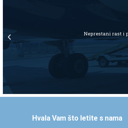
Hvala Vam što letite s nama