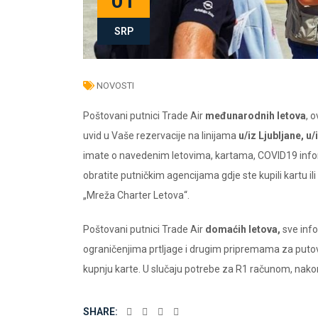
01
SRP
NOVOSTI
Poštovani putnici Trade Air
međunarodnih letova
, 
uvid u Vaše rezervacije na linijama
u/iz Ljubljane, u/
imate o navedenim letovima, kartama, COVID19 infor
obratite putničkim agencijama gdje ste kupili kartu ili
„Mreža Charter Letova“.
Poštovani putnici Trade Air
domaćih letova,
sve info
ograničenjima prtljage i drugim pripremama za putov
kupnju karte. U slučaju potrebe za R1 računom, nakon
SHARE: