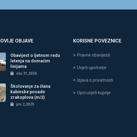
OVIJE OBJAVE
KORISNE POVEZNICE
Pravne obavijesti
Obavijest o ljetnom redu
letenja na domaćim
linijama
Uvjeti upotrebe
ožu 31,2026
Izjava o privatnosti
Školovanje za člana
kabinske posade
Opći uvjeti kupnje
zrakoplova (m/ž)
pro 2,2025